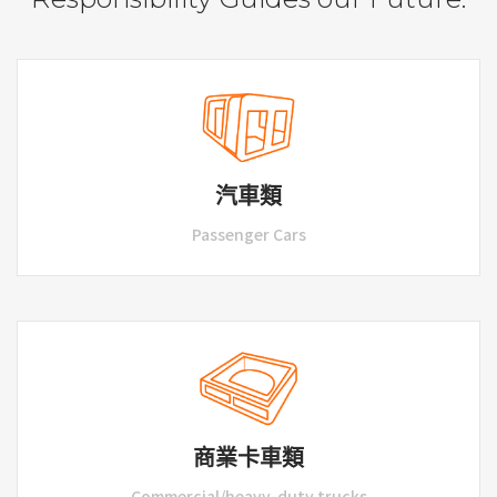
汽車類
Passenger Cars
商業卡車類
Commercial/heavy-duty trucks