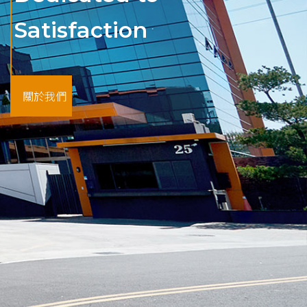
Customert
Satisfaction
drives progress
Satisfaction
關於我們
聯絡煜林
我們的產品